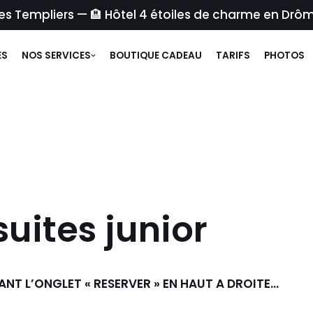
des Templiers — 🏨 Hôtel 4 étoiles de charme en Drô
ES
NOS SERVICES
BOUTIQUE CADEAU
TARIFS
PHOTOS
suites junior
NT L’ONGLET « RESERVER » EN HAUT A DROITE…