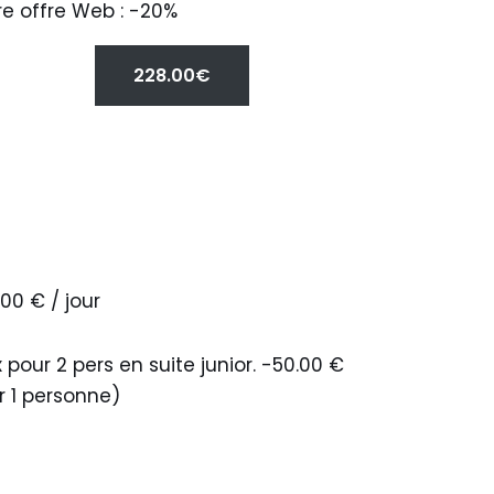
re offre Web : -20%
228.00€
00 € / jour
x pour 2 pers en suite junior. -50.00 €
r 1 personne)