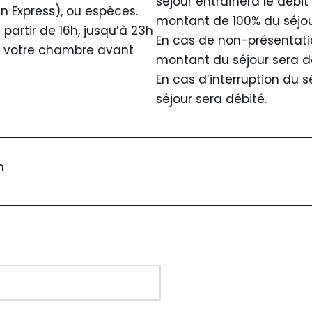
séjour entraînera le débit
n Express), ou espèces.
montant de 100% du séjou
à partir de 16h, jusqu’à 23h
En cas de non-présentatio
rer votre chambre avant
montant du séjour sera d
En cas d’interruption du 
séjour sera débité.
h