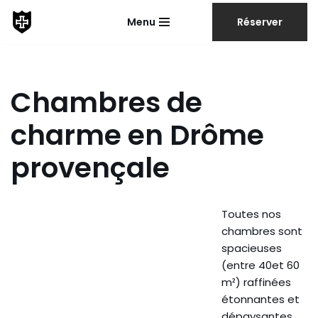
Menu
Réserver
Aller
au
contenu
Chambres de
charme en Drôme
provençale
Toutes nos
chambres sont
spacieuses
(entre 40et 60
m²) raffinées
étonnantes et
dépaysantes…